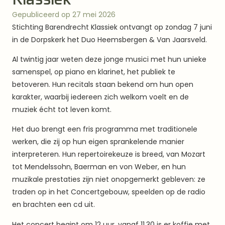
Gepubliceerd op 27 mei 2026
Stichting Barendrecht Klassiek ontvangt op zondag 7 juni
in de Dorpskerk het Duo Heemsbergen & Van Jaarsveld.
Al twintig jaar weten deze jonge musici met hun unieke
samenspel, op piano en klarinet, het publiek te
betoveren. Hun recitals staan bekend om hun open
karakter, waarbij iedereen zich welkom voelt en de
muziek écht tot leven komt.
Het duo brengt een fris programma met traditionele
werken, die zij op hun eigen sprankelende manier
interpreteren. Hun repertoirekeuze is breed, van Mozart
tot Mendelssohn, Baerman en von Weber, en hun
muzikale prestaties zijn niet onopgemerkt gebleven: ze
traden op in het Concertgebouw, speelden op de radio
en brachten een cd uit.
Het concert begint om 12 uur, vanaf 11.30 is er koffie met